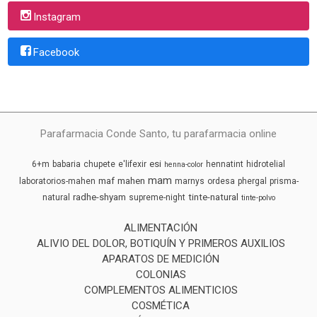
Instagram
Facebook
Parafarmacia Conde Santo, tu parafarmacia online
esi
6+m
babaria
chupete
e'lifexir
hennatint
hidrotelial
henna-color
mam
maf
mahen
laboratorios-mahen
marnys
ordesa
phergal
prisma-
radhe-shyam
tinte-natural
natural
supreme-night
tinte-polvo
ALIMENTACIÓN
ALIVIO DEL DOLOR, BOTIQUÍN Y PRIMEROS AUXILIOS
APARATOS DE MEDICIÓN
COLONIAS
COMPLEMENTOS ALIMENTICIOS
COSMÉTICA