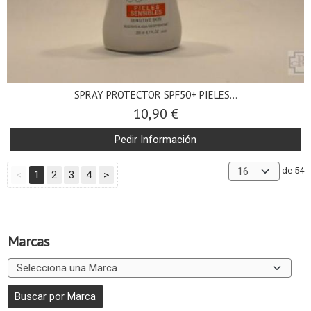
SPRAY PROTECTOR SPF50+ PIELES...
10,90 €
Pedir Información
de 54
<
1
2
3
4
>
Marcas