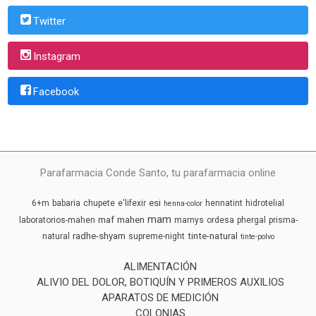
Twitter
Instagram
Facebook
Parafarmacia Conde Santo, tu parafarmacia online
esi
6+m
babaria
chupete
e'lifexir
hennatint
hidrotelial
henna-color
mam
maf
mahen
laboratorios-mahen
marnys
ordesa
phergal
prisma-
radhe-shyam
tinte-natural
natural
supreme-night
tinte-polvo
ALIMENTACIÓN
ALIVIO DEL DOLOR, BOTIQUÍN Y PRIMEROS AUXILIOS
APARATOS DE MEDICIÓN
COLONIAS