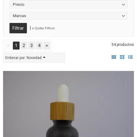
Precio
Marcas
|
x Quitar Filtros
54 productos
<
1
2
3
4
>
Ordenar por:
Novedad