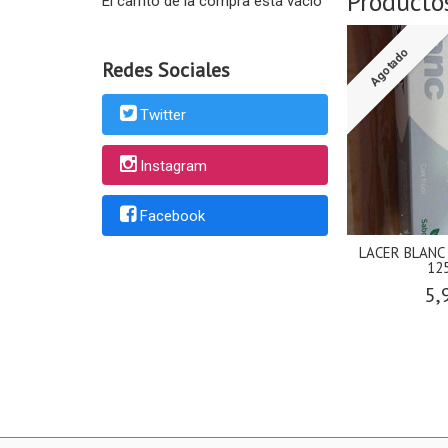
Producto
El carrito de la compra está vacío
Agotado
Redes Sociales
Twitter
Instagram
Facebook
LACER BLANC
12
5,