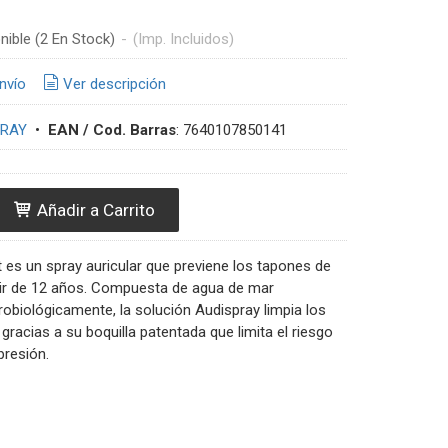
nible
(2 En Stock)
-
(Imp. Incluidos)
nvío
Ver descripción
PRAY
•
EAN / Cod. Barras
:
7640107850141
Añadir a Carrito
 es un spray auricular que previene los tapones de
ir de 12 años. Compuesta de agua de mar
obiológicamente, la solución Audispray limpia los
gracias a su boquilla patentada que limita el riesgo
presión.