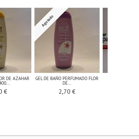
Agotado
LOR DE AZAHAR
GEL DE BAÑO PERFUMADO FLOR
PARODONTA
00...
DE...
DENTIFRICA 
0 €
2,70 €
5,90