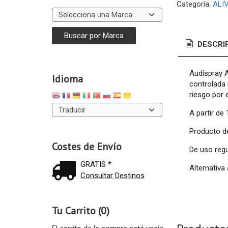
Categoría:
ALI
DESCRI
Audispray A
Idioma
controlada 
riesgo por 
A partir de
Producto de
Costes de Envío
De uso regu
GRATIS *
Alternativa 
Consultar Destinos
Tu Carrito (0)