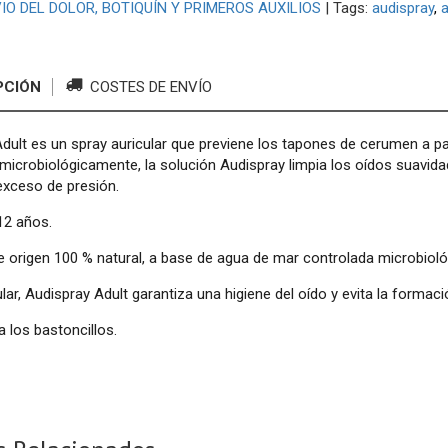
VIO DEL DOLOR, BOTIQUÍN Y PRIMEROS AUXILIOS
|
Tags:
audispray
a
PCIÓN
COSTES DE ENVÍO
dult es un spray auricular que previene los tapones de cerumen a 
microbiológicamente, la solución Audispray limpia los oídos suavidad
exceso de presión.
 12 años.
 origen 100 % natural, a base de agua de mar controlada microbiol
lar, Audispray Adult garantiza una higiene del oído y evita la forma
a los bastoncillos.