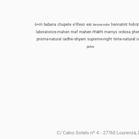
esi
6+m
babaria
chupete
e'lifexir
hennatint
hidrot
henna-color
mam
maf
mahen
laboratorios-mahen
marnys
ordesa
phe
radhe-shyam
tinte-natural
prisma-natural
supreme-night
t
polvo
C/ Calvo Sotelo nº 4 - 27760 Lourenzá