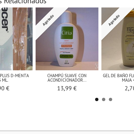
s Relacionados
Agotado
Agotado
 PLUS D-MENTA
CHAMPÚ SUAVE CON
GEL DE BAÑO F
5 ML.
ACONDICIONADOR...
MAJA 4
90 €
13,99 €
2,7