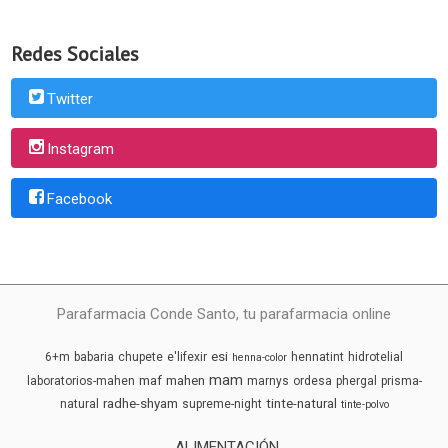
Redes Sociales
Twitter
Instagram
Facebook
Parafarmacia Conde Santo, tu parafarmacia online
esi
6+m
babaria
chupete
e'lifexir
hennatint
hidrotelial
henna-color
mam
maf
mahen
laboratorios-mahen
marnys
ordesa
phergal
prisma-
radhe-shyam
tinte-natural
natural
supreme-night
tinte-polvo
ALIMENTACIÓN