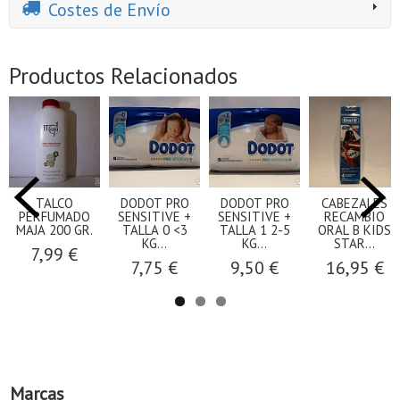
Costes de Envío
Productos Relacionados
TALCO
DODOT PRO
DODOT PRO
CABEZALES
PERFUMADO
SENSITIVE +
SENSITIVE +
RECAMBIO
MAJA 200 GR.
TALLA 0 <3
TALLA 1 2-5
ORAL B KIDS
KG...
KG...
STAR...
7,99 €
7,75 €
9,50 €
16,95 €
Marcas