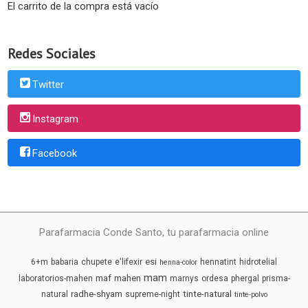
El carrito de la compra está vacío
Redes Sociales
Twitter
Instagram
Facebook
Parafarmacia Conde Santo, tu parafarmacia online
esi
6+m
babaria
chupete
e'lifexir
hennatint
hidrotelial
henna-color
mam
maf
mahen
laboratorios-mahen
marnys
ordesa
phergal
prisma-
radhe-shyam
tinte-natural
natural
supreme-night
tinte-polvo