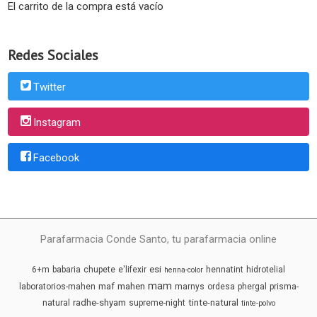
El carrito de la compra está vacío
Redes Sociales
Twitter
Instagram
Facebook
Parafarmacia Conde Santo, tu parafarmacia online
esi
6+m
babaria
chupete
e'lifexir
hennatint
hidrotelial
henna-color
mam
maf
mahen
laboratorios-mahen
marnys
ordesa
phergal
prisma-
radhe-shyam
tinte-natural
natural
supreme-night
tinte-polvo