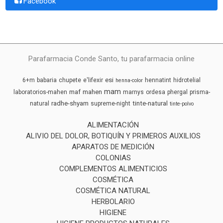
Facebook
Parafarmacia Conde Santo, tu parafarmacia online
esi
6+m
babaria
chupete
e'lifexir
hennatint
hidrotelial
henna-color
mam
maf
mahen
laboratorios-mahen
marnys
ordesa
phergal
prisma-
radhe-shyam
tinte-natural
natural
supreme-night
tinte-polvo
ALIMENTACIÓN
ALIVIO DEL DOLOR, BOTIQUÍN Y PRIMEROS AUXILIOS
APARATOS DE MEDICIÓN
COLONIAS
COMPLEMENTOS ALIMENTICIOS
COSMÉTICA
COSMÉTICA NATURAL
HERBOLARIO
HIGIENE