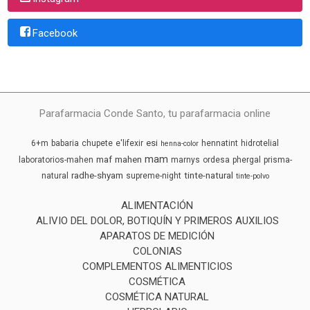
Facebook
Parafarmacia Conde Santo, tu parafarmacia online
esi
6+m
babaria
chupete
e'lifexir
hennatint
hidrotelial
henna-color
mam
maf
mahen
laboratorios-mahen
marnys
ordesa
phergal
prisma-
radhe-shyam
tinte-natural
natural
supreme-night
tinte-polvo
ALIMENTACIÓN
ALIVIO DEL DOLOR, BOTIQUÍN Y PRIMEROS AUXILIOS
APARATOS DE MEDICIÓN
COLONIAS
COMPLEMENTOS ALIMENTICIOS
COSMÉTICA
COSMÉTICA NATURAL