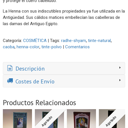
y protege el cuero cabelludo.
La Henna con sus indiscutibles propiedades ya fue utilizada en la
Antigüedad. Sus cálidos matices embellecían las cabelleras de
las damas del Antiguo Egipto.
Categoría:
COSMÉTICA
|
Tags:
radhe-shyam
tinte-natural
caoba
henna-color
tinte-polvo
|
Comentarios
Descripción
Costes de Envío
Productos Relacionados
Agotado
Agotado