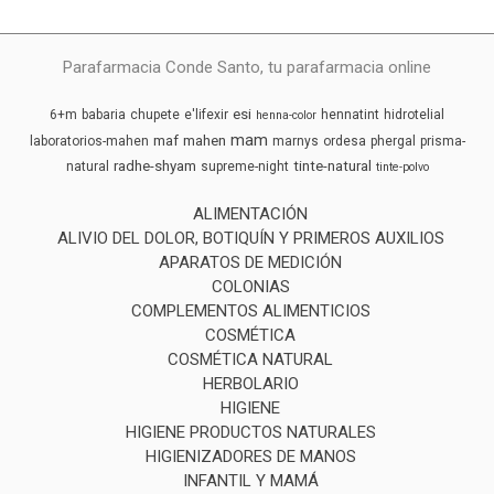
Parafarmacia Conde Santo, tu parafarmacia online
esi
6+m
babaria
chupete
e'lifexir
hennatint
hidrotelial
henna-color
mam
maf
mahen
laboratorios-mahen
marnys
ordesa
phergal
prisma-
radhe-shyam
tinte-natural
natural
supreme-night
tinte-polvo
ALIMENTACIÓN
ALIVIO DEL DOLOR, BOTIQUÍN Y PRIMEROS AUXILIOS
APARATOS DE MEDICIÓN
COLONIAS
COMPLEMENTOS ALIMENTICIOS
COSMÉTICA
COSMÉTICA NATURAL
HERBOLARIO
HIGIENE
HIGIENE PRODUCTOS NATURALES
HIGIENIZADORES DE MANOS
INFANTIL Y MAMÁ