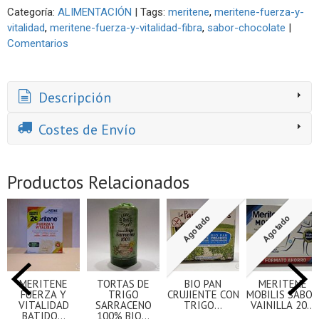
Categoría:
ALIMENTACIÓN
|
Tags:
meritene
meritene-fuerza-y-
vitalidad
meritene-fuerza-y-vitalidad-fibra
sabor-chocolate
|
Comentarios
Descripción
Costes de Envío
Productos Relacionados
Agotado
Agotado
MERITENE
TORTAS DE
BIO PAN
MERITENE
FUERZA Y
TRIGO
CRUJIENTE CON
MOBILIS SABOR
VITALIDAD
SARRACENO
TRIGO...
VAINILLA 20...
BATIDO...
100% BIO...