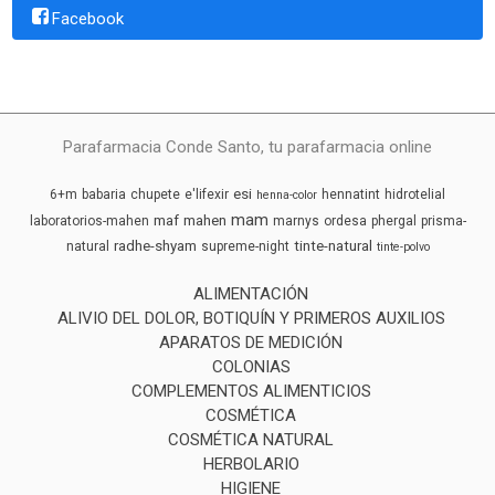
Facebook
Parafarmacia Conde Santo, tu parafarmacia online
esi
6+m
babaria
chupete
e'lifexir
hennatint
hidrotelial
henna-color
mam
maf
mahen
laboratorios-mahen
marnys
ordesa
phergal
prisma-
radhe-shyam
tinte-natural
natural
supreme-night
tinte-polvo
ALIMENTACIÓN
ALIVIO DEL DOLOR, BOTIQUÍN Y PRIMEROS AUXILIOS
APARATOS DE MEDICIÓN
COLONIAS
COMPLEMENTOS ALIMENTICIOS
COSMÉTICA
COSMÉTICA NATURAL
HERBOLARIO
HIGIENE