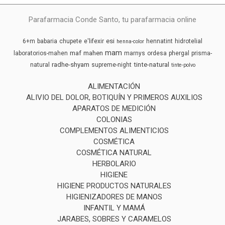
Parafarmacia Conde Santo, tu parafarmacia online
esi
6+m
babaria
chupete
e'lifexir
hennatint
hidrotelial
henna-color
mam
maf
mahen
laboratorios-mahen
marnys
ordesa
phergal
prisma-
radhe-shyam
tinte-natural
natural
supreme-night
tinte-polvo
ALIMENTACIÓN
ALIVIO DEL DOLOR, BOTIQUÍN Y PRIMEROS AUXILIOS
APARATOS DE MEDICIÓN
COLONIAS
COMPLEMENTOS ALIMENTICIOS
COSMÉTICA
COSMÉTICA NATURAL
HERBOLARIO
HIGIENE
HIGIENE PRODUCTOS NATURALES
HIGIENIZADORES DE MANOS
INFANTIL Y MAMÁ
JARABES, SOBRES Y CARAMELOS