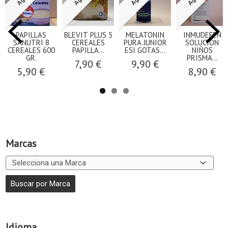
PAPILLAS
BLEVIT PLUS 5
MELATONIN
INMUDEFEN
SANUTRI 8
CEREALES
PURA JUNIOR
SOLUCIÓN
CEREALES 600
PAPILLA...
ESI GOTAS...
NIÑOS
GR.
PRISMA...
7,90 €
9,90 €
5,90 €
8,90 €
Marcas
Idioma