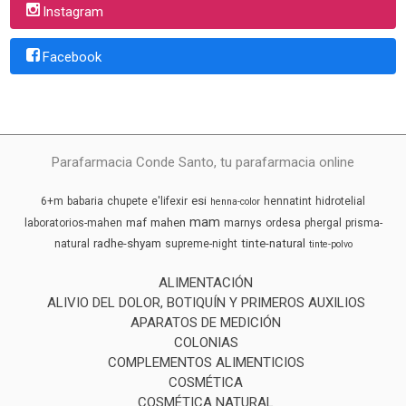
Instagram
Facebook
Parafarmacia Conde Santo, tu parafarmacia online
esi
6+m
babaria
chupete
e'lifexir
hennatint
hidrotelial
henna-color
mam
maf
mahen
laboratorios-mahen
marnys
ordesa
phergal
prisma-
radhe-shyam
tinte-natural
natural
supreme-night
tinte-polvo
ALIMENTACIÓN
ALIVIO DEL DOLOR, BOTIQUÍN Y PRIMEROS AUXILIOS
APARATOS DE MEDICIÓN
COLONIAS
COMPLEMENTOS ALIMENTICIOS
COSMÉTICA
COSMÉTICA NATURAL