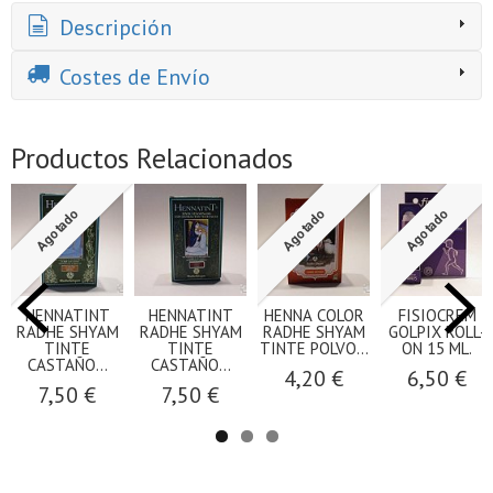
Descripción
Costes de Envío
Productos Relacionados
Agotado
Agotado
Agotado
HENNATINT
HENNATINT
HENNA COLOR
FISIOCREM
RADHE SHYAM
RADHE SHYAM
RADHE SHYAM
GOLPIX ROLL-
TINTE
TINTE
TINTE POLVO...
ON 15 ML.
CASTAÑO...
CASTAÑO...
4,20 €
6,50 €
7,50 €
7,50 €