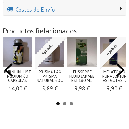
Costes de Envío
Productos Relacionados
Agotado
Agotado
BURNIUM JUST
PRISMA LAX
TUSSERBE
MELATONIN
PODIUM 60
PRISMA
FLUID JARABE
PURA JUNIOR
CÁPSULAS
NATURAL 60...
ESI 180 ML.
ESI GOTAS...
14,00 €
5,89 €
9,98 €
9,90 €