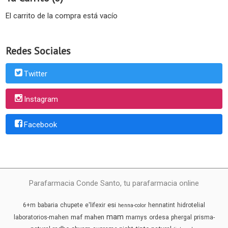
El carrito de la compra está vacío
Redes Sociales
Twitter
Instagram
Facebook
Parafarmacia Conde Santo, tu parafarmacia online
esi
6+m
babaria
chupete
e'lifexir
hennatint
hidrotelial
henna-color
mam
maf
mahen
laboratorios-mahen
marnys
ordesa
phergal
prisma-