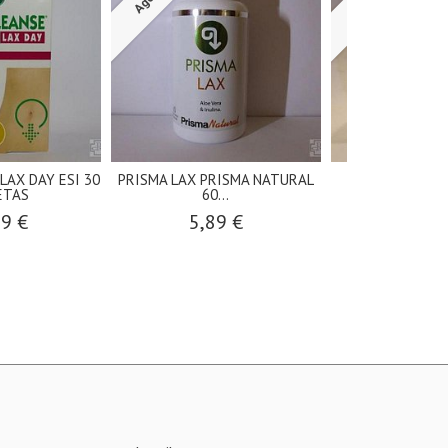
LAX DAY ESI 30
PRISMA LAX PRISMA NATURAL
NODOL CURCU
ETAS
60...
NATURCA
99 €
5,89 €
25,0