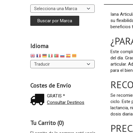
Iana Articu
su flexibil
beneficios 
¿PAR
Idioma
Este comple
del día. Gr
articular. 
para el bien
REC
Costes de Envío
Se recomie
GRATIS *
ciclo. Est
Consultar Destinos
lactancia, 
dosis diar
Tu Carrito (0)
PREC