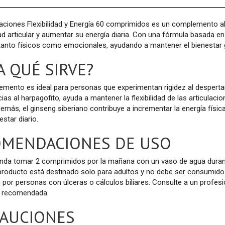
laciones Flexibilidad y Energía 60 comprimidos es un complemento 
idad articular y aumentar su energía diaria. Con una fórmula basada e
tanto físicos como emocionales, ayudando a mantener el bienestar 
A QUÉ SIRVE?
mento es ideal para personas que experimentan rigidez al despertar
acias al harpagofito, ayuda a mantener la flexibilidad de las articula
Además, el ginseng siberiano contribuye a incrementar la energía físi
estar diario.
OMENDACIONES DE USO
nda tomar 2 comprimidos por la mañana con un vaso de agua durante
e producto está destinado solo para adultos y no debe ser consumi
ni por personas con úlceras o cálculos biliares. Consulte a un profes
ia recomendada.
AUCIONES