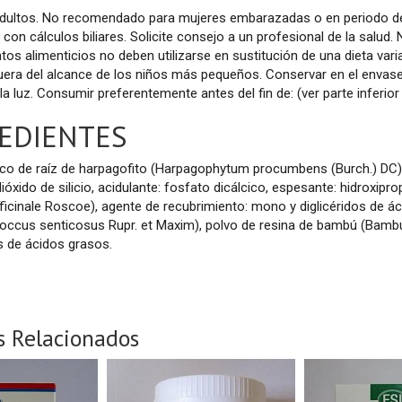
adultos. No recomendado para mujeres embarazadas o en periodo de 
con cálculos biliares. Solicite consejo a un profesional de la salud
s alimenticios no deben utilizarse en sustitución de una dieta vari
era del alcance de los niños más pequeños. Conservar en el envase c
a luz. Consumir preferentemente antes del fin de: (ver parte inferior
EDIENTES
co de raíz de harpagofito (Harpagophytum procumbens (Burch.) DC), 
ióxido de silicio, acidulante: fosfato dicálcico, espesante: hidroxipro
fficinale Roscoe), agente de recubrimiento: mono y diglicéridos de á
coccus senticosus Rupr. et Maxim), polvo de resina de bambú (Bamb
 de ácidos grasos.
s Relacionados