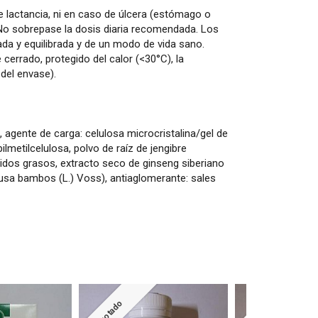
lactancia, ni en caso de úlcera (estómago o
. No sobrepase la dosis diaria recomendada. Los
ada y equilibrada y de un modo de vida sano.
errado, protegido del calor (<30°C), la
 del envase).
agente de carga: celulosa microcristalina/gel de
pilmetilcelulosa, polvo de raíz de jengibre
cidos grasos, extracto seco de ginseng siberiano
usa bambos (L.) Voss), antiaglomerante: sales
Agotado
Agotado