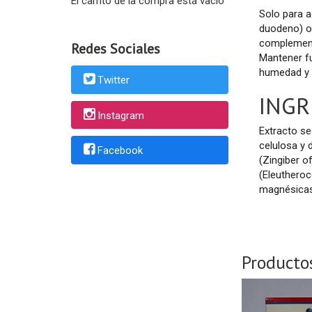
El carrito de la compra está vacío
Solo para 
duodeno) o 
complemento
Redes Sociales
Mantener fu
humedad y l
Twitter
INGR
Instagram
Extracto se
celulosa y d
Facebook
(Zingiber o
(Eleuthero
magnésicas
Producto