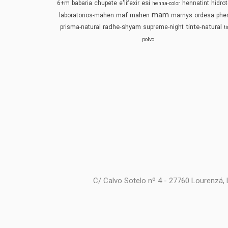
esi
6+m
babaria
chupete
e'lifexir
hennatint
hidrot
henna-color
mam
maf
mahen
laboratorios-mahen
marnys
ordesa
phe
radhe-shyam
tinte-natural
prisma-natural
supreme-night
t
polvo
C/ Calvo Sotelo nº 4 - 27760 Lourenzá