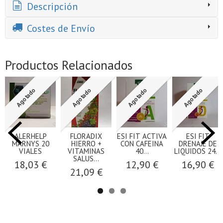
Descripción
Costes de Envío
Productos Relacionados
Agotado
Agotado
Agotado
Agotado
ALERHELP
FLORADIX
ESI FIT ACTIVA
ESI FIT
MARNYS 20
HIERRO +
CON CAFEINA
DRENAJE DE
VIALES
VITAMINAS
40...
LIQUIDOS 24...
SALUS...
18,03 €
12,90 €
16,90 €
21,09 €