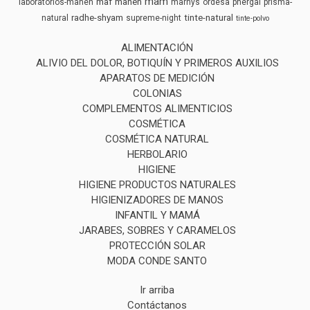
mam
maf
mahen
laboratorios-mahen
marnys
ordesa
phergal
prisma-
radhe-shyam
tinte-natural
natural
supreme-night
tinte-polvo
ALIMENTACIÓN
ALIVIO DEL DOLOR, BOTIQUÍN Y PRIMEROS AUXILIOS
APARATOS DE MEDICIÓN
COLONIAS
COMPLEMENTOS ALIMENTICIOS
COSMÉTICA
COSMÉTICA NATURAL
HERBOLARIO
HIGIENE
HIGIENE PRODUCTOS NATURALES
HIGIENIZADORES DE MANOS
INFANTIL Y MAMÁ
JARABES, SOBRES Y CARAMELOS
PROTECCIÓN SOLAR
MODA CONDE SANTO
Ir arriba
Contáctanos