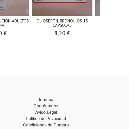
UCION ADULTOS
OLIOSEPTIL BRONQUIOS 15
KLORANE TR
A...
CAPSULAS
FORTIFICA
0 €
8,20 €
30,0
Ir arriba
Contáctanos
Aviso Legal
Política de Privacidad
Condiciones de Compra