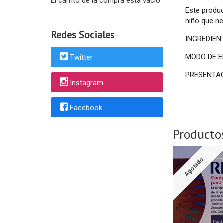
El carrito de la compra está vacío
Este produc
niño que ne
Redes Sociales
INGREDIENTE
MODO DE EM
Twitter
PRESENTACI
Instagram
Facebook
Producto
Agotado