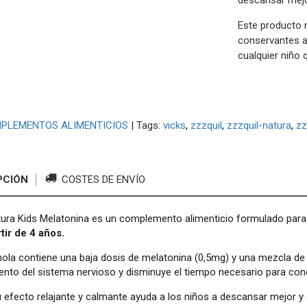
descansar mejo
Este producto n
conservantes ar
cualquier niño 
PLEMENTOS ALIMENTICIOS
|
Tags:
vicks
zzzquil
zzzquil-natura
zz
PCIÓN
COSTES DE ENVÍO
ura Kids Melatonina es un complemento alimenticio formulado para 
tir de 4 años.
la contiene una baja dosis de melatonina (0,5mg) y una mezcla de 
nto del sistema nervioso y disminuye el tiempo necesario para conci
efecto relajante y calmante ayuda a los niños a descansar mejor y