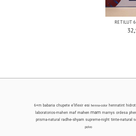
RETILUT 6
32,
esi
6+m
babaria
chupete
e'lifexir
hennatint
hidrot
henna-color
mam
maf
mahen
laboratorios-mahen
marnys
ordesa
phe
radhe-shyam
tinte-natural
prisma-natural
supreme-night
t
polvo