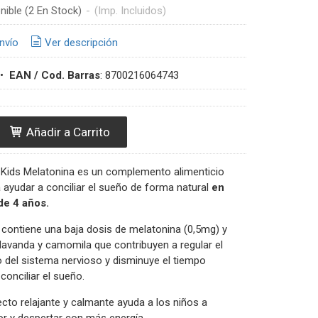
nible
(2 En Stock)
-
(Imp. Incluidos)
nvío
Ver descripción
•
EAN / Cod. Barras
:
8700216064743
Añadir a Carrito
 Kids Melatonina es un complemento alimenticio
 ayudar a conciliar el sueño de forma natural
en
 de 4 años.
contiene una baja dosis de melatonina (0,5mg) y
lavanda y camomila que contribuyen a regular el
 del sistema nervioso y disminuye el tiempo
conciliar el sueño.
cto relajante y calmante ayuda a los niños a