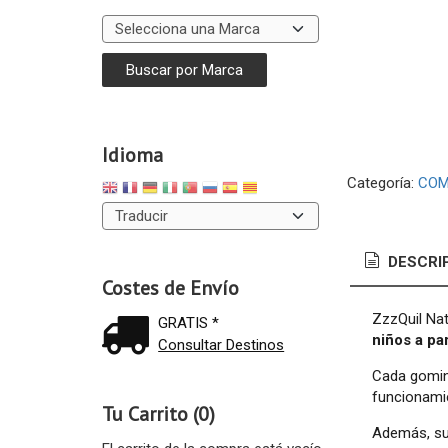
Idioma
Categoría:
COM
DESCRI
Costes de Envío
ZzzQuil Nat
GRATIS *
niños a par
Consultar Destinos
Cada gomino
funcionamie
Tu Carrito (0)
Además, su 