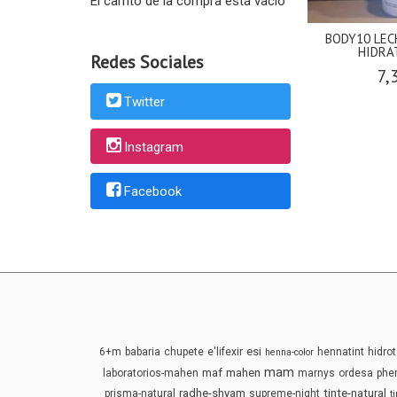
El carrito de la compra está vacío
BODY10 LEC
HIDRA
Redes Sociales
7,
Twitter
Instagram
Facebook
esi
6+m
babaria
chupete
e'lifexir
hennatint
hidrot
henna-color
mam
maf
mahen
laboratorios-mahen
marnys
ordesa
phe
radhe-shyam
tinte-natural
prisma-natural
supreme-night
t