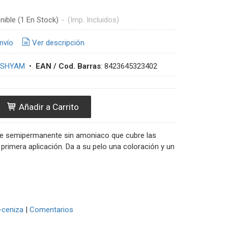
nible
(1 En Stock)
-
(Imp. Incluidos)
nvío
Ver descripción
 SHYAM
•
EAN / Cod. Barras
:
8423645323402
Añadir a Carrito
nte semipermanente sin amoniaco que cubre las
primera aplicación. Da a su pelo una coloración y un
-ceniza
|
Comentarios