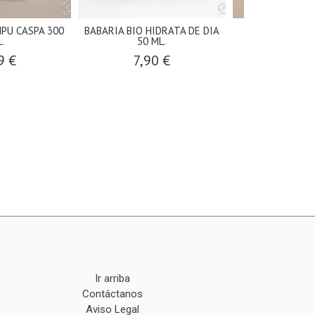
PU CASPA 300
BABARIA BIO HIDRATA DE DIA
SPRAY PROTE
.
50 ML.
SPF50+ K
9 €
7,90 €
10,9
Ir arriba
Contáctanos
Aviso Legal