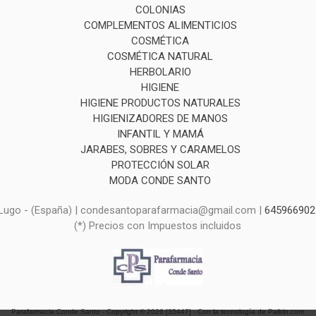
COLONIAS
COMPLEMENTOS ALIMENTICIOS
COSMÉTICA
COSMÉTICA NATURAL
HERBOLARIO
HIGIENE
HIGIENE PRODUCTOS NATURALES
HIGIENIZADORES DE MANOS
INFANTIL Y MAMÁ
JARABES, SOBRES Y CARAMELOS
PROTECCIÓN SOLAR
MODA CONDE SANTO
, Lugo - (España) | condesantoparafarmacia@gmail.com |
645966902
(*) Precios con Impuestos incluidos
Parafarmacia Conde Santo
- Copyright © 2026 [35447] - Con la tecnología de Palbin.com