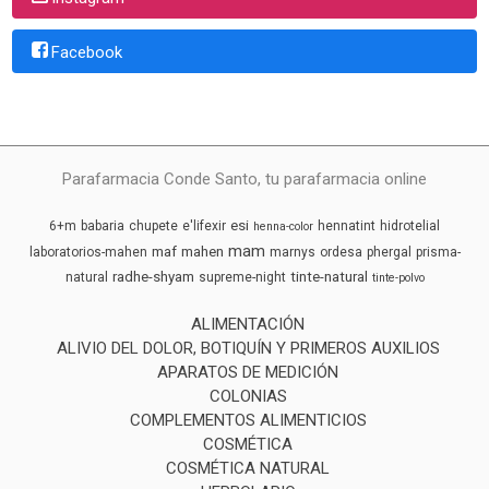
Facebook
Parafarmacia Conde Santo, tu parafarmacia online
esi
6+m
babaria
chupete
e'lifexir
hennatint
hidrotelial
henna-color
mam
maf
mahen
laboratorios-mahen
marnys
ordesa
phergal
prisma-
radhe-shyam
tinte-natural
natural
supreme-night
tinte-polvo
ALIMENTACIÓN
ALIVIO DEL DOLOR, BOTIQUÍN Y PRIMEROS AUXILIOS
APARATOS DE MEDICIÓN
COLONIAS
COMPLEMENTOS ALIMENTICIOS
COSMÉTICA
COSMÉTICA NATURAL