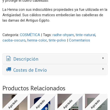
y protege el cuero cabelludo.
La Henna con sus indiscutibles propiedades ya fue utilizada en la
Antigüedad. Sus cálidos matices embellecían las cabelleras de
las damas del Antiguo Egipto.
Categoría:
COSMÉTICA
|
Tags:
radhe-shyam
tinte-natural
caoba-oscuro
henna-color
tinte-polvo
|
Comentarios
Descripción
Costes de Envío
Productos Relacionados
Agotado
Agotado
Agotado
Agotado