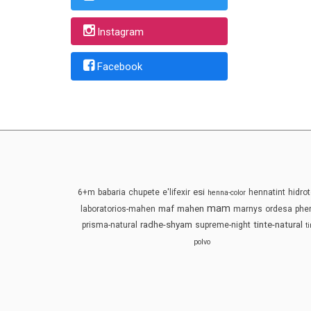
Instagram
Facebook
esi
6+m
babaria
chupete
e'lifexir
hennatint
hidrot
henna-color
mam
maf
mahen
laboratorios-mahen
marnys
ordesa
phe
radhe-shyam
tinte-natural
prisma-natural
supreme-night
t
polvo