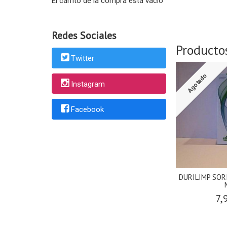
El carrito de la compra está vacío
Redes Sociales
Producto
Twitter
Agotado
Instagram
Facebook
DURILIMP SOR
7,