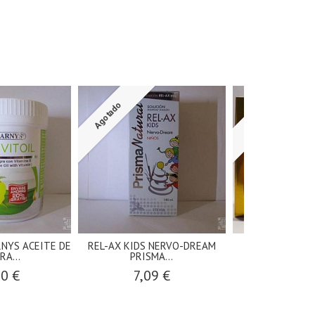
Agotado
Agotado
NYS ACEITE DE
REL-AX KIDS NERVO-DREAM
VIT-C 1000 L
A...
PRISMA...
MARNYS 
00 €
7,09 €
15,4