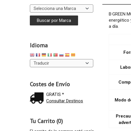
B·GREEN MG
energético 
a día.
Idioma
For
Labo
Compo
Costes de Envío
GRATIS *
Modo d
Consultar Destinos
Precau
Tu Carrito (0)
adver