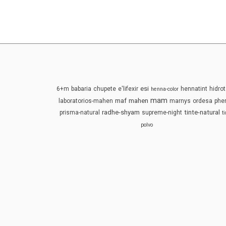
esi
6+m
babaria
chupete
e'lifexir
hennatint
hidrot
henna-color
mam
maf
mahen
laboratorios-mahen
marnys
ordesa
phe
radhe-shyam
tinte-natural
prisma-natural
supreme-night
t
polvo